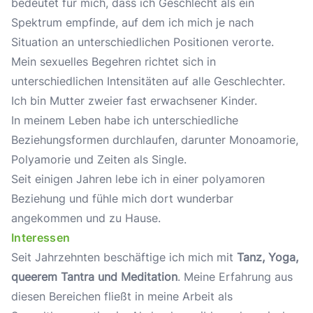
bedeutet für mich, dass ich Geschlecht als ein
Spektrum empfinde, auf dem ich mich je nach
Situation an unterschiedlichen Positionen verorte.
Mein sexuelles Begehren richtet sich in
unterschiedlichen Intensitäten auf alle Geschlechter.
Ich bin Mutter zweier fast erwachsener Kinder.
In meinem Leben habe ich unterschiedliche
Beziehungsformen durchlaufen, darunter Monoamorie,
Polyamorie und Zeiten als Single.
Seit einigen Jahren lebe ich in einer polyamoren
Beziehung und fühle mich dort wunderbar
angekommen und zu Hause.
Interessen
Seit Jahrzehnten beschäftige ich mich mit
Tanz, Yoga,
queerem Tantra und Meditation
. Meine Erfahrung aus
diesen Bereichen fließt in meine Arbeit als