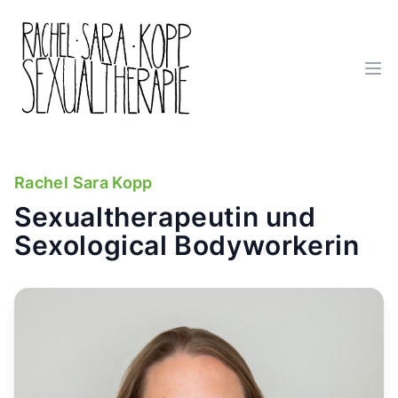
Rachel Sara Kopp
Sexualtherapeutin und
Sexological Bodyworkerin