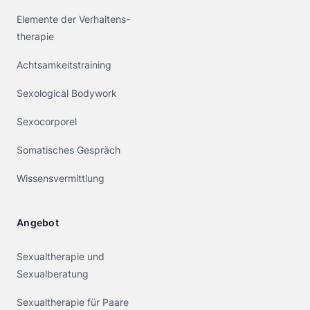
Elemente der Verhaltens­
therapie
Achtsamkeits­training
Sexological Bodywork
Sexocorporel
Somatisches Gespräch
Wissens­vermittlung
Angebot
Sexualtherapie und
Sexualberatung
Sexualtherapie für Paare